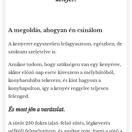
A megoldás, ahogyan én csinálom
A kenyeret egyszerűen lefagyasztom, egészben, de
szoktam szeletelve is.
Amikor tudom, hogy szükségen van egy kenyérre,
akkor előző nap esete kiveszem a mélyhűtőből,
konyharuhába tekerem, és kint hagyom a
konyhapulton, így a kenyér reggelre teljesen
felenged.
És most jön a varázslat.
A sütőt 250 fokra (alsó-felső sütés, légkeverés
nélkül) felmelegítem, és amikor már forró a sütő a