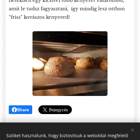
hetekben egy kicsivel több kenyeret vásárolnod,
amit le tudsz fagyasztani, így mindig lesz otthon
"friss" kovászos kenyered!
Share
Sütiket használunk, hogy biztosítsuk a weboldal megfelelő