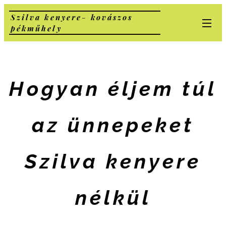
Szilva kenyere
-
kovászos
pékműhely
Hogyan éljem túl
az ünnepeket
Szilva kenyere
nélkül