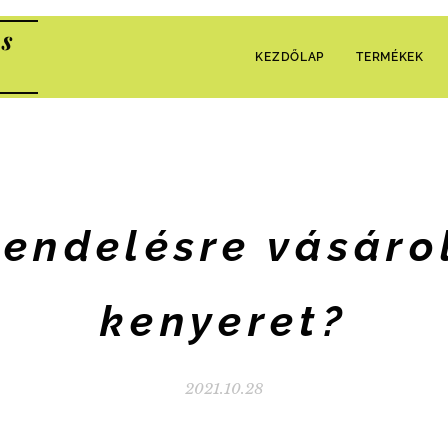
s
KEZDŐLAP
TERMÉKEK
rendelésre vásáro
kenyeret?
2021.10.28