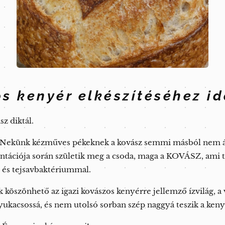
s kenyér elkészítéséhez id
sz diktál.
? Nekünk kézműves pékeknek a kovász semmi másból nem áll
entációja során születik meg a csoda, maga a KOVÁSZ, ami t
 és tejsavbaktériummal.
 köszönhető az igazi kovászos kenyérre jellemző ízvilág, 
yukacsossá, és nem utolsó sorban szép naggyá teszik a keny