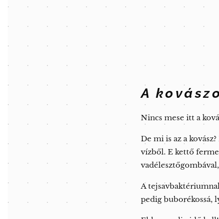
A kovászo
Nincs mese itt a ková
De mi is az a kovász
vízből. E kettő ferm
vadélesztőgombával,
A tejsavbaktériumnak
pedig buborékossá, l