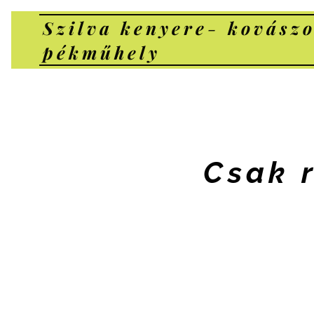
Szilva kenyere
-
kovászo
pékműhely
Csak 