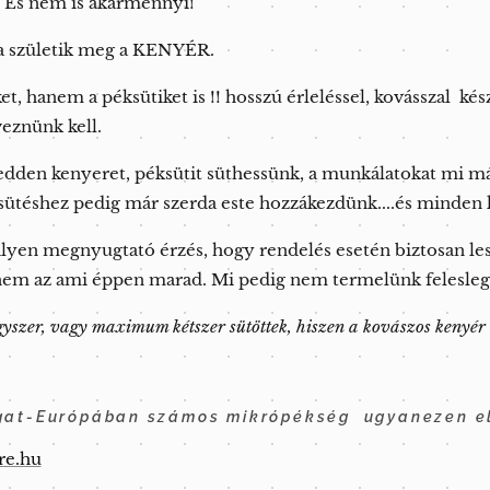
! És nem is akármennyi!
a születik meg a KENYÉR.
, hanem a péksütiket is !! hosszú érleléssel, kovásszal kész
veznünk kell.
dden kenyeret, péksütit süthessünk, a munkálatokat mi má
 sütéshez pedig már szerda este hozzákezdünk....és minden 
lyen megnyugtató érzés, hogy rendelés esetén biztosan le
em az ami éppen marad. Mi pedig nem termelünk felesleg
egyszer, vagy maximum kétszer sütöttek, hiszen a kovászos kenyér 
at-Európában számos mikrópékség ugyanezen el
re.hu