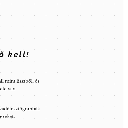
ő kell!
 mint lisztből, és
ele van
a vadélesztőgombák
ereket.