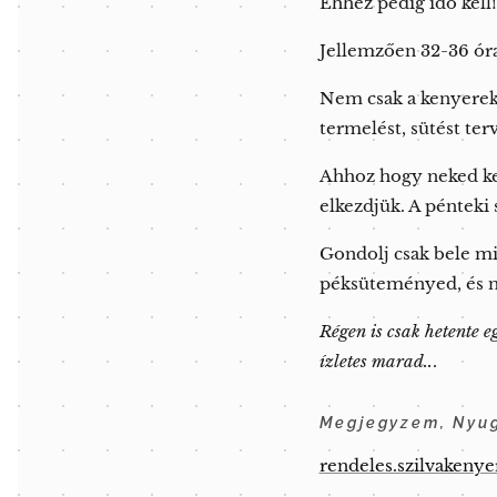
Ehhez pedig idő kell
Jellemzően 32-36 ór
Nem csak a kenyereket
termelést, sütést ter
Ahhoz hogy neked ke
elkezdjük. A pénteki
Gondolj csak bele mi
péksüteményed, és n
Régen is csak hetente 
ízletes marad..
.
Megjegyzem, Nyug
rendeles.szilvakenye