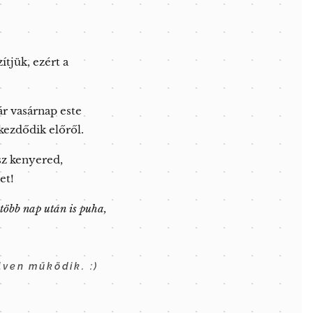
ítjük, ezért a
r vasárnap este
kezdődik előről.
sz kenyered,
et!
több nap után is puha,
ven működik. :)