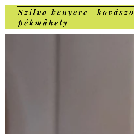
Szilva kenyere
-
kovászo
pékműhely